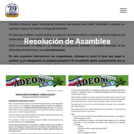
C
A
M
B
I
Resolución de Asamblea
A
R
M
O
D
O
D
E
N
A
V
E
G
A
C
I