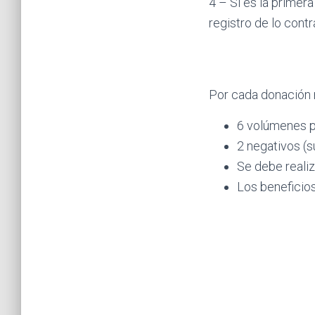
4 – Si es la primer
registro de lo contr
Por cada donación 
6 volúmenes po
2 negativos (s
Se debe reali
Los beneficio