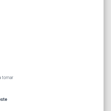
da tomar
este