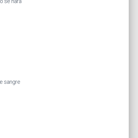
o se hará
de sangre