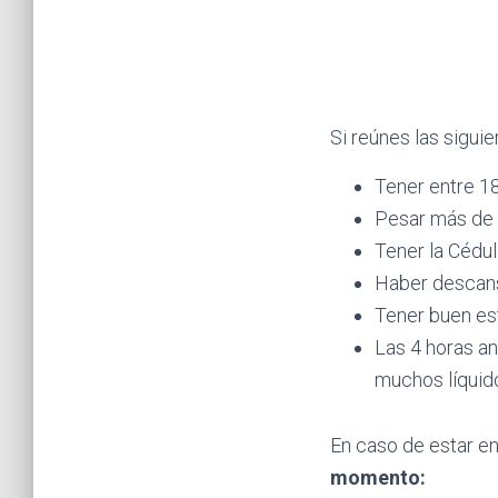
Si reúnes las sigui
Tener entre 18
Pesar más de 
Tener la Cédul
Haber descans
Tener buen es
Las 4 horas an
muchos líquido
En caso de estar en
momento: