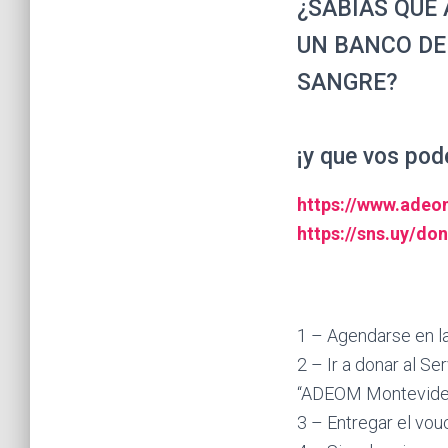
¿SABÍAS QUE
UN BANCO DE
SANGRE?
¡y que vos pode
https://www.adeo
https://sns.uy/do
1 – Agendarse en la
2 – Ir a donar al S
“ADEOM Montevideo
3 – Entregar el vo