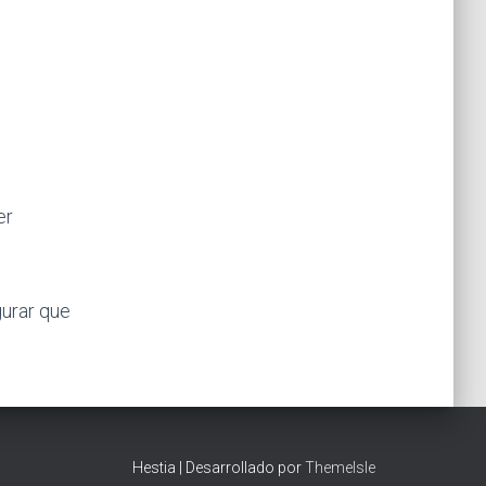
er
gurar que
Hestia | Desarrollado por
ThemeIsle