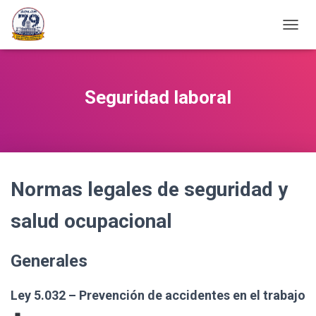
C
A
M
B
I
Seguridad laboral
A
R
M
O
D
O
Normas legales de seguridad y
D
E
N
salud ocupacional
A
V
E
Generales
G
A
C
Ley 5.032 – Prevención de accidentes en el trabajo
I