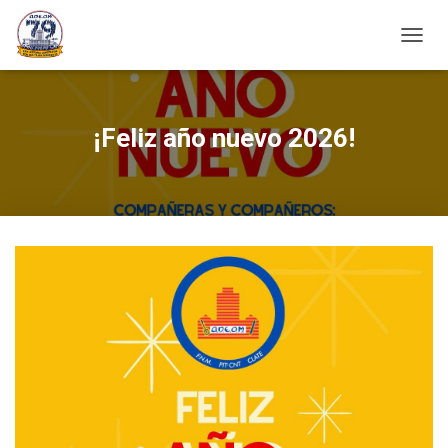
C
A
M
B
I
¡Feliz año nuevo 2026!
A
R
M
O
D
O
D
E
N
A
V
E
G
A
C
I