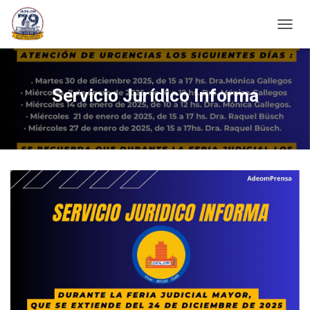
C
A
M
B
I
Servicio Jurídico Informa
A
R
M
O
D
O
D
E
N
A
V
E
G
A
C
I