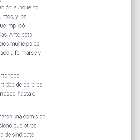
ación, aunque no
ntos, y los
que implicó
das. Ante esta
icios municipales,
ado a formarse y
 entonces
antidad de obreros
rrasco, hasta el
rmaron una comisión
asionó que otros
a de sindicato