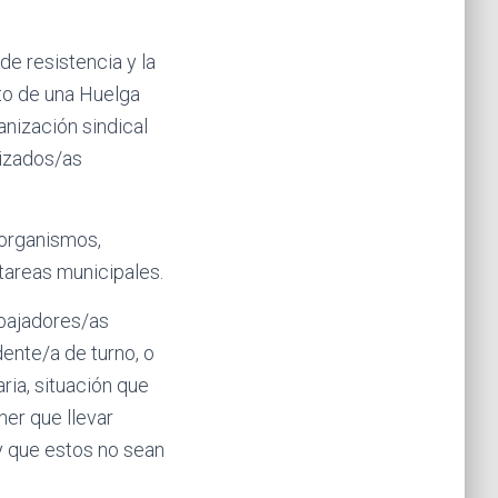
de resistencia y la
to de una Huelga
nización sindical
nizados/as
 organismos,
 tareas municipales.
abajadores/as
ente/a de turno, o
ria, situación que
ner que llevar
y que estos no sean