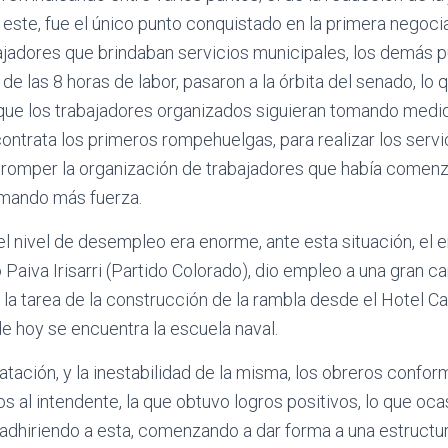
este, fue el único punto conquistado en la primera negoci
ajadores que brindaban servicios municipales, los demás pu
de las 8 horas de labor, pasaron a la órbita del senado, lo 
a que los trabajadores organizados siguieran tomando medi
 contrata los primeros rompehuelgas, para realizar los serv
romper la organización de trabajadores que había comenz
mando más fuerza.
 el nivel de desempleo era enorme, ante esta situación, el
 Paiva Irisarri (Partido Colorado), dio empleo a una gran c
 la tarea de la construcción de la rambla desde el Hotel Ca
e hoy se encuentra la escuela naval.
ratación, y la inestabilidad de la misma, los obreros confo
os al intendente, la que obtuvo logros positivos, lo que oc
adhiriendo a esta, comenzando a dar forma a una estructur