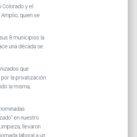
o Colorado y el
 Amplio, quien se
 sus 8 municipios la
hace una década se
ganizados que
por la privatización
ando la misma,
denominadas
izado” en nuestro
Limpieza, llevaron
jornada laboral a un