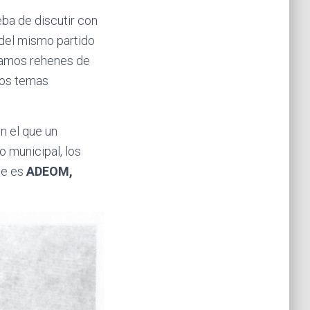
eba de discutir con
 del mismo partido
seamos rehenes de
los temas
n el que un
o municipal, los
ue es
ADEOM,